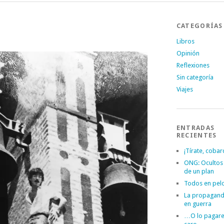
CATEGORÍAS
Libros
Opinión
Reflexiones
Sin categoría
Viajes
ENTRADAS
RECIENTES
¡Tírate, cobar
ONG: Ocultos
de un plan
Todos en pel
La propagand
en guerra
…O lo pagar