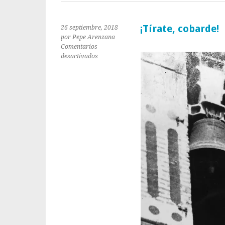
¡Tírate, cobarde!
26 septiembre, 2018
por Pepe Arenzana
Comentarios
en
desactivados
¡Tírate,
cobarde!