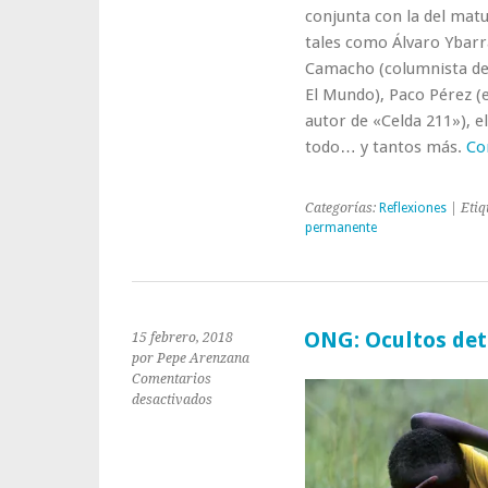
conjunta con la del mat
tales como Álvaro Ybarra
Camacho (columnista de A
El Mundo), Paco Pérez (e
autor de «Celda 211»), e
todo… y tantos más.
Co
Categorías:
Reflexiones
| Etiq
permanente
ONG: Ocultos det
15 febrero, 2018
por Pepe Arenzana
Comentarios
en
desactivados
ONG:
Ocultos
detrás
de