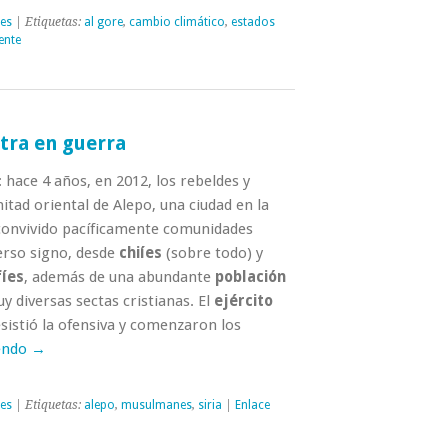
nes
| Etiquetas:
al gore
,
cambio climático
,
estados
ente
tra en guerra
hace 4 años, en 2012, los rebeldes y
itad oriental de Alepo, una ciudad en la
convivido pacíficamente comunidades
rso signo, desde
chiíes
(sobre todo) y
fíes
, además de una abundante
población
diversas sectas cristianas. El
ejército
esistió la ofensiva y comenzaron los
endo →
nes
| Etiquetas:
alepo
,
musulmanes
,
siria
|
Enlace