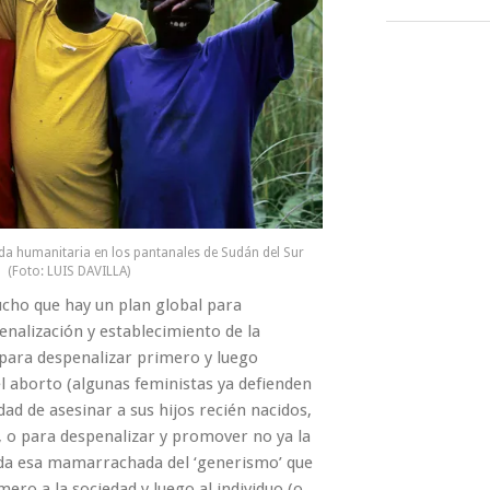
da humanitaria en los pantanales de Sudán del Sur
(Foto: LUIS DAVILLA)
cho que hay un plan global para
enalización y establecimiento de la
 para despenalizar primero y luego
l aborto (algunas feministas ya defienden
dad de asesinar a sus hijos recién nacidos,
, o para despenalizar y promover no ya la
da esa mamarrachada del ‘generismo’ que
ero a la sociedad y luego al individuo (o