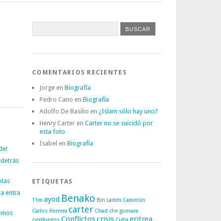
COMENTARIOS RECIENTES
Jorge
en
Biografía
Pedro Cano
en
Biografía
Adolfo De Basilio
en
¿Islam sólo hay uno?
Henry Carter
en
Carter no se suicidó por
esta foto
Isabel
en
Biografía
de!
 detrás
otas
ETIQUETAS
a entra
Benako
ayod
11m
Bin Laden
Camerún
carter
Carlos Herrera
Chad
che guevara
emos
Conflictos
crisis
eritrea
cienfuegos
Cuba