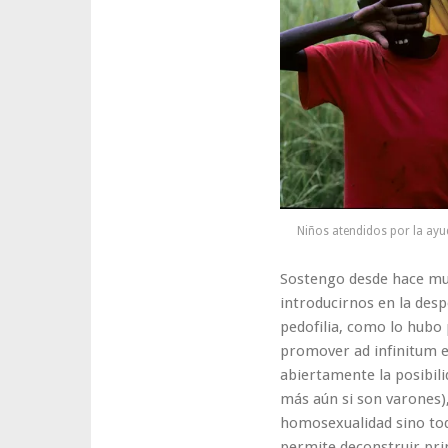
un
plan
Niños atendidos por la ayu
Sostengo desde hace mu
introducirnos en la desp
pedofilia, como lo hubo
promover ad infinitum e
abiertamente la posibili
más aún si son varones)
homosexualidad sino to
permite deconstruir prim