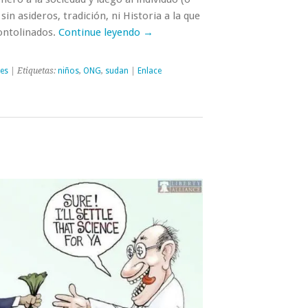
sin asideros, tradición, ni Historia a la que
ontolinados.
Continue leyendo →
nes
| Etiquetas:
niños
,
ONG
,
sudan
|
Enlace