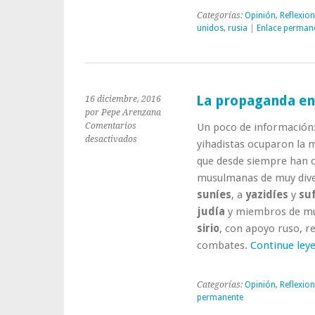
Categorías:
Opinión
,
Reflexio
unidos
,
rusia
|
Enlace perman
La propaganda en
16 diciembre, 2016
por Pepe Arenzana
Comentarios
Un poco de información: 
en
desactivados
yihadistas ocuparon la m
La
que desde siempre han 
propaganda
musulmanas de muy dive
entra
en
suníes
, a
yazidíes
y
su
guerra
judía
y miembros de muy 
sirio
, con apoyo ruso, r
combates.
Continue ley
Categorías:
Opinión
,
Reflexio
permanente