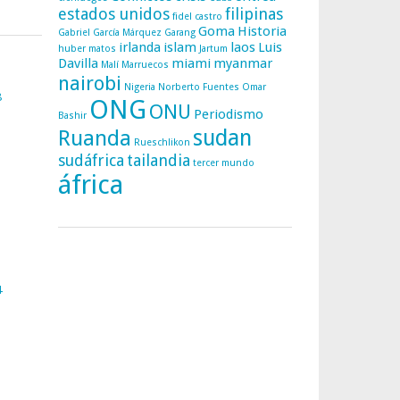
estados unidos
filipinas
fidel castro
Goma
Historia
Gabriel García Márquez
Garang
irlanda
islam
laos
Luis
huber matos
Jartum
Davilla
miami
myanmar
Malí
Marruecos
nairobi
Nigeria
Norberto Fuentes
Omar
8
ONG
ONU
Periodismo
Bashir
sudan
Ruanda
Rueschlikon
sudáfrica
tailandia
tercer mundo
áfrica
4