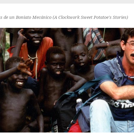
as de un Boniato Mecánico (A Clockwork Sweet Potatoe's Stories)