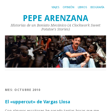
VIAJES
OPINIÓN
LIBROS
BIOGRAFÍA
PEPE ARENZANA
Historias de un Boniato Mecánico (A Clockwork Sweet
Potatoe's Stories)
MES:
OCTUBRE 2010
El «uppercut» de Vargas Llosa
Con algunos escritores he pasado tantas horas que me