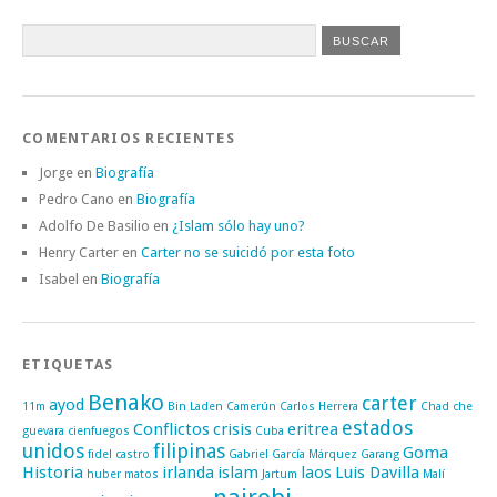
COMENTARIOS RECIENTES
Jorge
en
Biografía
Pedro Cano
en
Biografía
Adolfo De Basilio
en
¿Islam sólo hay uno?
Henry Carter
en
Carter no se suicidó por esta foto
Isabel
en
Biografía
ETIQUETAS
Benako
carter
ayod
11m
Bin Laden
Camerún
Carlos Herrera
Chad
che
estados
Conflictos
crisis
eritrea
guevara
cienfuegos
Cuba
unidos
filipinas
Goma
fidel castro
Gabriel García Márquez
Garang
Historia
irlanda
islam
laos
Luis Davilla
huber matos
Jartum
Malí
nairobi