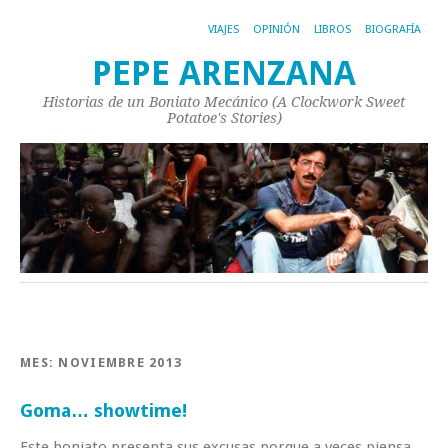
VIAJES
OPINIÓN
LIBROS
BIOGRAFÍA
PEPE ARENZANA
Historias de un Boniato Mecánico (A Clockwork Sweet
Potatoe's Stories)
MES:
NOVIEMBRE 2013
Goma… showtime!
Este boniato presenta sus excusas porque a veces piensa