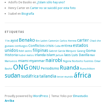
Adolfo De Basilio
en
¿Islam sólo hay uno?
Henry Carter
en
Carter no se suicidó por esta foto
Isabel
en
Biografía
ETIQUETAS
Benako
carter
ayod
11m
Bin Laden
Camerún
Carlos Herrera
Chad
che
estados
Conflictos
crisis
eritrea
guevara
cienfuegos
Cuba
unidos
filipinas
Goma
fidel castro
Gabriel García Márquez
Garang
Historia
irlanda
islam
laos
Luis Davilla
huber matos
Jartum
Malí
nairobi
miami
myanmar
Marruecos
Nigeria
Norberto Fuentes
Omar
ONG
Ruanda
ONU
Periodismo
Bashir
Rueschlikon
áfrica
sudan
sudáfrica
tailandia
tercer mundo
Proudly powered by
WordPress
|
Tema: Yoko por
Elmastudio
Arriba