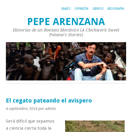
VIAJES
OPINIÓN
LIBROS
BIOGRAFÍA
PEPE ARENZANA
Historias de un Boniato Mecánico (A Clockwork Sweet
Potatoe's Stories)
El cegato pateando el avispero
4 septiembre, 2014
por admin
Será difícil que sepamos
a ciencia cierta toda la