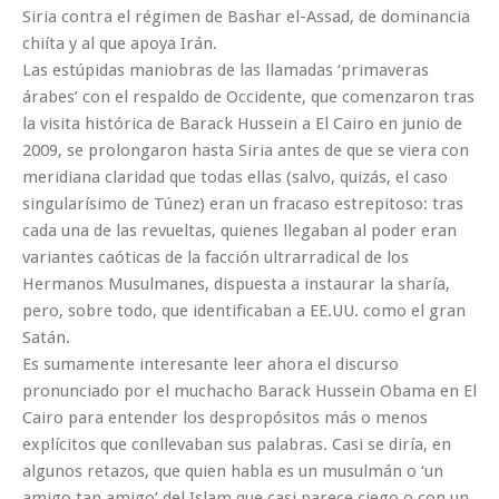
Siria contra el régimen de Bashar el-Assad, de dominancia
chiíta y al que apoya Irán.
Las estúpidas maniobras de las llamadas ‘primaveras
árabes’ con el respaldo de Occidente, que comenzaron tras
la visita histórica de Barack Hussein a El Cairo en junio de
2009, se prolongaron hasta Siria antes de que se viera con
meridiana claridad que todas ellas (salvo, quizás, el caso
singularísimo de Túnez) eran un fracaso estrepitoso: tras
cada una de las revueltas, quienes llegaban al poder eran
variantes caóticas de la facción ultrarradical de los
Hermanos Musulmanes, dispuesta a instaurar la sharía,
pero, sobre todo, que identificaban a EE.UU. como el gran
Satán.
Es sumamente interesante leer ahora el discurso
pronunciado por el muchacho Barack Hussein Obama en El
Cairo para entender los despropósitos más o menos
explícitos que conllevaban sus palabras. Casi se diría, en
algunos retazos, que quien habla es un musulmán o ‘un
amigo tan amigo’ del Islam que casi parece ciego o con un