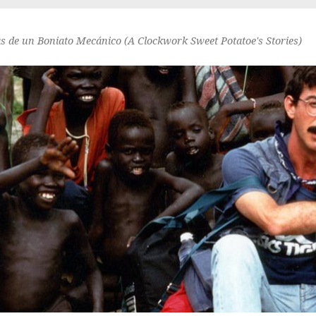
as de un Boniato Mecánico (A Clockwork Sweet Potatoe's Stories)