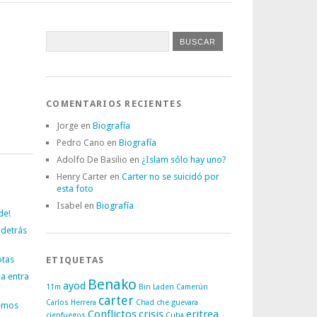
COMENTARIOS RECIENTES
Jorge
en
Biografía
Pedro Cano
en
Biografía
Adolfo De Basilio
en
¿Islam sólo hay uno?
Henry Carter
en
Carter no se suicidó por
esta foto
Isabel
en
Biografía
de!
 detrás
otas
ETIQUETAS
a entra
Benako
ayod
11m
Bin Laden
Camerún
carter
Carlos Herrera
Chad
che guevara
emos
Conflictos
crisis
eritrea
cienfuegos
Cuba