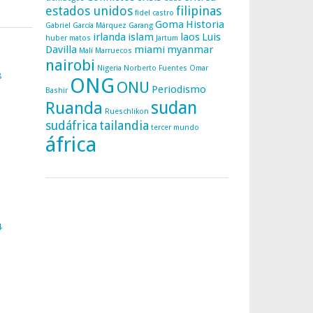
estados unidos
filipinas
fidel castro
Goma
Historia
Gabriel García Márquez
Garang
irlanda
islam
laos
Luis
huber matos
Jartum
Davilla
miami
myanmar
Malí
Marruecos
nairobi
Nigeria
Norberto Fuentes
Omar
8
ONG
ONU
Periodismo
Bashir
sudan
Ruanda
Rueschlikon
sudáfrica
tailandia
tercer mundo
áfrica
4