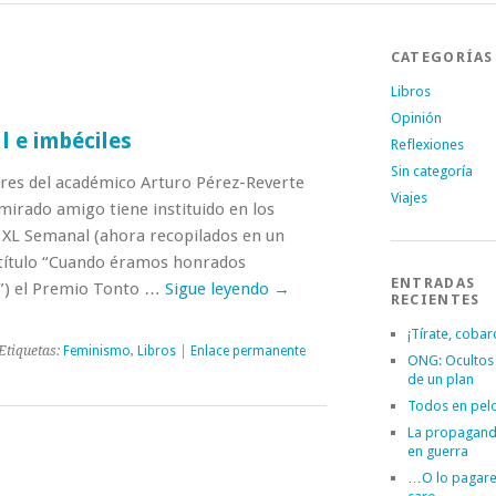
CATEGORÍAS
Libros
Opinión
l e imbéciles
Reflexiones
Sin categoría
res del académico Arturo Pérez-Reverte
Viajes
mirado amigo tiene instituido en los
e XL Semanal (ahora recopilados en un
 título “Cuando éramos honrados
ENTRADAS
”) el Premio Tonto …
Sigue leyendo
→
RECIENTES
¡Tírate, cobar
Etiquetas:
Feminismo
,
Libros
|
Enlace permanente
ONG: Ocultos
de un plan
Todos en pel
La propagand
en guerra
…O lo pagar