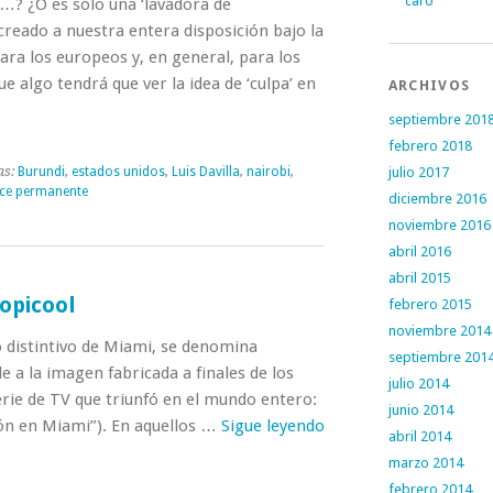
caro
? ¿O es sólo una ‘lavadora de
reado a nuestra entera disposición bajo la
ara los europeos y, en general, para los
e algo tendrá que ver la idea de ‘culpa’ en
ARCHIVOS
septiembre 201
febrero 2018
as:
Burundi
,
estados unidos
,
Luis Davilla
,
nairobi
,
julio 2017
ace permanente
diciembre 2016
noviembre 2016
abril 2016
abril 2015
opicool
febrero 2015
noviembre 2014
o distintivo de Miami, se denomina
septiembre 201
 a la imagen fabricada a finales de los
julio 2014
rie de TV que triunfó en el mundo entero:
junio 2014
ón en Miami”). En aquellos …
Sigue leyendo
abril 2014
marzo 2014
febrero 2014