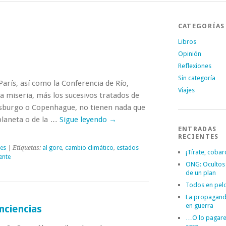
CATEGORÍAS
Libros
Opinión
Reflexiones
Sin categoría
París, así como la Conferencia de Río,
Viajes
ta miseria, más los sucesivos tratados de
esburgo o Copenhague, no tienen nada que
 planeta o de la …
Sigue leyendo
→
ENTRADAS
RECIENTES
nes
| Etiquetas:
al gore
,
cambio climático
,
estados
¡Tírate, cobar
ente
ONG: Ocultos
de un plan
Todos en pel
La propagand
en guerra
nciencias
…O lo pagar