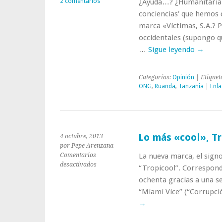
2 comentarios
¿Ayuda…? ¿Humanitaria…
conciencias’ que hemos c
marca «Víctimas, S.A.? P
occidentales (supongo qu
…
Sigue leyendo
→
Categorías:
Opinión
| Etiquet
ONG
,
Ruanda
,
Tanzania
|
Enl
Lo más «cool», Tr
4 octubre, 2013
por Pepe Arenzana
Comentarios
La nueva marca, el sign
en
desactivados
“Tropicool”. Corresponde
Lo
ochenta gracias a una se
más
“Miami Vice” (“Corrupci
«cool»,
Tropicool
→