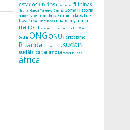
estados unidos
filipinas
fidel castro
Goma
Historia
Gabriel García Márquez
Garang
irlanda
islam
laos
Luis
huber matos
Jartum
Davilla
miami
myanmar
Malí
Marruecos
nairobi
Nigeria
Norberto Fuentes
Omar
8
ONG
ONU
Periodismo
Bashir
sudan
Ruanda
Rueschlikon
sudáfrica
tailandia
tercer mundo
áfrica
4