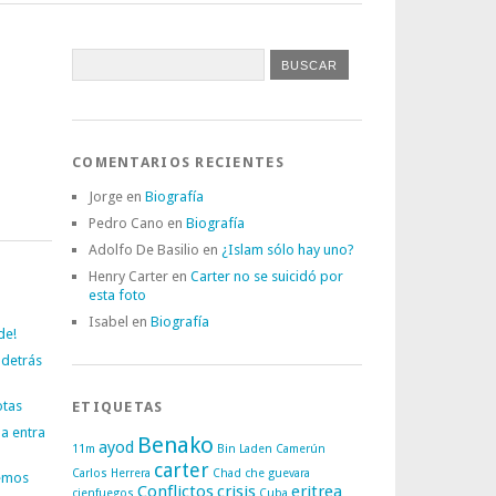
COMENTARIOS RECIENTES
Jorge
en
Biografía
Pedro Cano
en
Biografía
Adolfo De Basilio
en
¿Islam sólo hay uno?
Henry Carter
en
Carter no se suicidó por
esta foto
Isabel
en
Biografía
de!
 detrás
otas
ETIQUETAS
a entra
Benako
ayod
11m
Bin Laden
Camerún
carter
Carlos Herrera
Chad
che guevara
emos
Conflictos
crisis
eritrea
cienfuegos
Cuba