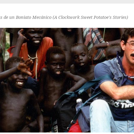
as de un Boniato Mecánico (A Clockwork Sweet Potatoe's Stories)