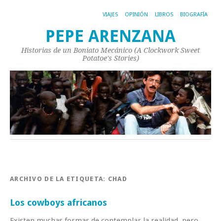
VIAJES
OPINIÓN
LIBROS
BIOGRAFÍA
PEPE ARENZANA
Historias de un Boniato Mecánico (A Clockwork Sweet
Potatoe's Stories)
ARCHIVO DE LA ETIQUETA:
CHAD
Los cowboys africanos
Existen muchas formas de contemplar la realidad, pero