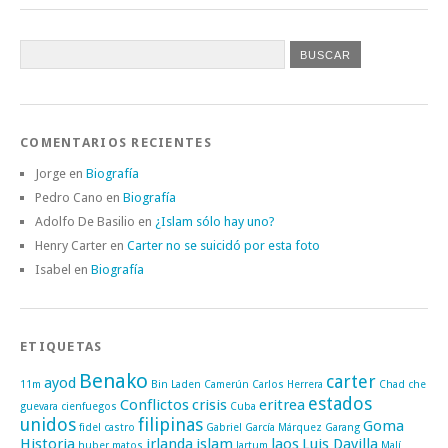
COMENTARIOS RECIENTES
Jorge
en
Biografía
Pedro Cano
en
Biografía
Adolfo De Basilio
en
¿Islam sólo hay uno?
Henry Carter
en
Carter no se suicidó por esta foto
Isabel
en
Biografía
ETIQUETAS
Benako
carter
ayod
11m
Bin Laden
Camerún
Carlos Herrera
Chad
che
estados
Conflictos
crisis
eritrea
guevara
cienfuegos
Cuba
unidos
filipinas
Goma
fidel castro
Gabriel García Márquez
Garang
Historia
irlanda
islam
laos
Luis Davilla
huber matos
Jartum
Malí