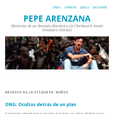
VIAJES
OPINIÓN
LIBROS
BIOGRAFÍA
PEPE ARENZANA
Historias de un Boniato Mecánico (A Clockwork Sweet
Potatoe's Stories)
ARCHIVO DE LA ETIQUETA:
NIÑOS
ONG: Ocultos detrás de un plan
Sostengo desde hace mucho que hay un plan global para