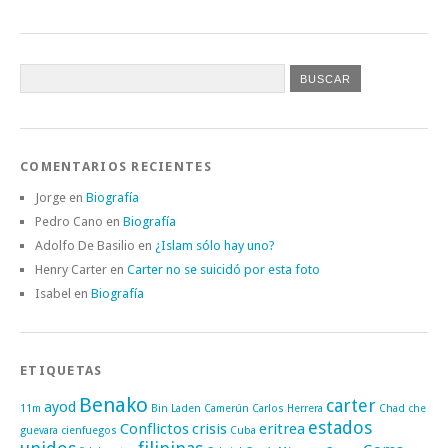
COMENTARIOS RECIENTES
Jorge
en
Biografía
Pedro Cano
en
Biografía
Adolfo De Basilio
en
¿Islam sólo hay uno?
Henry Carter
en
Carter no se suicidó por esta foto
Isabel
en
Biografía
ETIQUETAS
Benako
carter
ayod
11m
Bin Laden
Camerún
Carlos Herrera
Chad
che
estados
Conflictos
crisis
eritrea
guevara
cienfuegos
Cuba