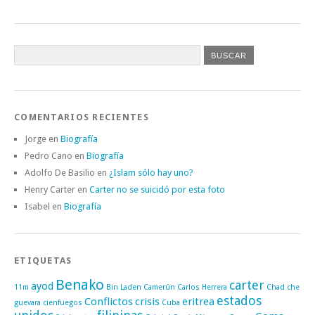
COMENTARIOS RECIENTES
Jorge
en
Biografía
Pedro Cano
en
Biografía
Adolfo De Basilio
en
¿Islam sólo hay uno?
Henry Carter
en
Carter no se suicidó por esta foto
Isabel
en
Biografía
ETIQUETAS
Benako
carter
ayod
11m
Bin Laden
Camerún
Carlos Herrera
Chad
che
estados
Conflictos
crisis
eritrea
guevara
cienfuegos
Cuba