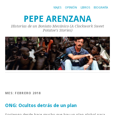
VIAJES
OPINIÓN
LIBROS
BIOGRAFÍA
PEPE ARENZANA
Historias de un Boniato Mecánico (A Clockwork Sweet
Potatoe's Stories)
MES:
FEBRERO 2018
ONG: Ocultos detrás de un plan
Sostengo desde hace mucho que hay un plan global para