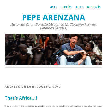
VIAJES
OPINIÓN
LIBROS
BIOGRAFÍA
PEPE ARENZANA
Historias de un Boniato Mecánico (A Clockwork Sweet
Potatoe's Stories)
ARCHIVO DE LA ETIQUETA:
KIVU
That’s África…!
En esta vida nadie puede echar a pelear el número de veces