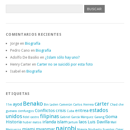
COMENTARIOS RECIENTES
Jorge
en
Biografía
Pedro Cano
en
Biografía
Adolfo De Basilio
en
¿Islam sólo hay uno?
Henry Carter
en
Carter no se suicidó por esta foto
Isabel
en
Biografía
ETIQUETAS
Benako
carter
ayod
11m
Bin Laden
Camerún
Carlos Herrera
Chad
che
estados
Conflictos
crisis
eritrea
guevara
cienfuegos
Cuba
unidos
filipinas
Goma
fidel castro
Gabriel García Márquez
Garang
Historia
irlanda
islam
laos
Luis Davilla
huber matos
Jartum
Malí
nairobi
miami
myanmar
Marruecos
Nigeria
Norberto Fuentes
Omar