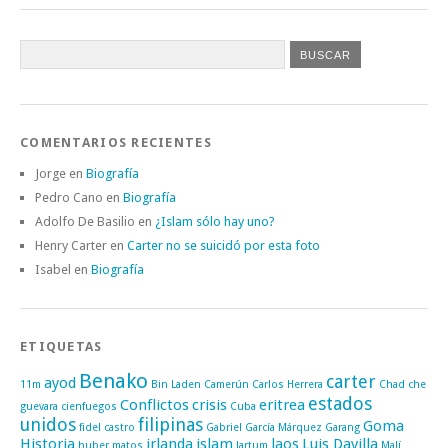
COMENTARIOS RECIENTES
Jorge
en
Biografía
Pedro Cano
en
Biografía
Adolfo De Basilio
en
¿Islam sólo hay uno?
Henry Carter
en
Carter no se suicidó por esta foto
Isabel
en
Biografía
ETIQUETAS
Benako
carter
ayod
11m
Bin Laden
Camerún
Carlos Herrera
Chad
che
estados
Conflictos
crisis
eritrea
guevara
cienfuegos
Cuba
unidos
filipinas
Goma
fidel castro
Gabriel García Márquez
Garang
Historia
irlanda
islam
laos
Luis Davilla
huber matos
Jartum
Malí