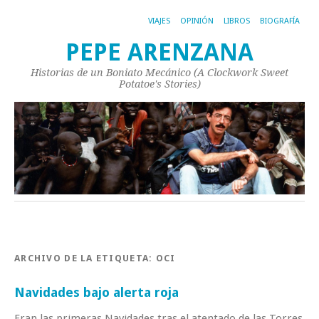
VIAJES
OPINIÓN
LIBROS
BIOGRAFÍA
PEPE ARENZANA
Historias de un Boniato Mecánico (A Clockwork Sweet
Potatoe's Stories)
ARCHIVO DE LA ETIQUETA:
OCI
Navidades bajo alerta roja
Eran las primeras Navidades tras el atentado de las Torres