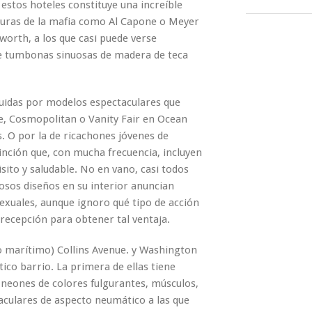
 estos hoteles constituye una increíble
figuras de la mafia como Al Capone o Meyer
worth, a los que casi puede verse
re tumbonas sinuosas de madera de teca
tituidas por modelos espectaculares que
e, Cosmopolitan o Vanity Fair en Ocean
. O por la de ricachones jóvenes de
tinción que, con mucha frecuencia, incluyen
ito y saludable. No en vano, casi todos
osos diseños en su interior anuncian
exuales, aunque ignoro qué tipo de acción
 recepción para obtener tal ventaja.
o marítimo) Collins Avenue. y Washington
ico barrio. La primera de ellas tiene
n neones de colores fulgurantes, músculos,
taculares de aspecto neumático a las que