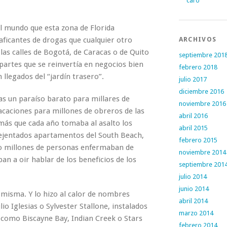
caro
l mundo que esta zona de Florida
ficantes de drogas que cualquier otro
ARCHIVOS
 las calles de Bogotá, de Caracas o de Quito
septiembre 201
 partes que se reinvertía en negocios bien
febrero 2018
n llegados del “jardín trasero”.
julio 2017
diciembre 2016
 un paraíso barato para millares de
noviembre 2016
 vacaciones para millones de obreros de las
abril 2016
más que cada año tomaba al asalto los
abril 2015
avejentados apartamentos del South Beach,
febrero 2015
ndo millones de personas enfermaban de
noviembre 2014
n a oir hablar de los beneficios de los
septiembre 201
julio 2014
junio 2014
í misma. Y lo hizo al calor de nombres
abril 2014
io Iglesias o Sylvester Stallone, instalados
marzo 2014
 como Biscayne Bay, Indian Creek o Stars
febrero 2014