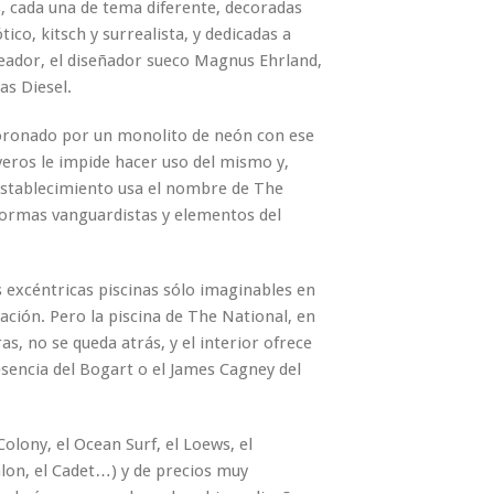
, cada una de tema diferente, decoradas
co, kitsch y surrealista, y dedicadas a
reador, el diseñador sueco Magnus Ehrland,
as Diesel.
 coronado por un monolito de neón con ese
yeros le impide hacer uso del mismo y,
 establecimiento usa el nombre de The
 formas vanguardistas y elementos del
s excéntricas piscinas sólo imaginables en
ación. Pero la piscina de The National, en
s, no se queda atrás, y el interior ofrece
esencia del Bogart o el James Cagney del
Colony, el Ocean Surf, el Loews, el
alon, el Cadet…) y de precios muy