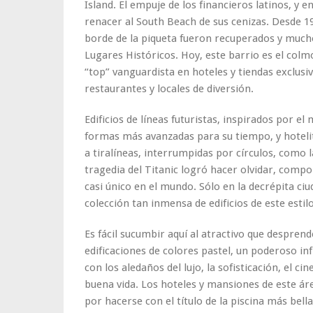
Island. El empuje de los financieros latinos, y 
renacer al South Beach de sus cenizas. Desde 19
borde de la piqueta fueron recuperados y mucho
Lugares Históricos. Hoy, este barrio es el colmo
“top” vanguardista en hoteles y tiendas exclusiv
restaurantes y locales de diversión.
Edificios de líneas futuristas, inspirados por el
formas más avanzadas para su tiempo, y hotelito
a tiralíneas, interrumpidas por círculos, como 
tragedia del Titanic logró hacer olvidar, compo
casi único en el mundo. Sólo en la decrépita c
colección tan inmensa de edificios de este estilo
Es fácil sucumbir aquí al atractivo que despren
edificaciones de colores pastel, un poderoso i
con los aledaños del lujo, la sofisticación, el cin
buena vida. Los hoteles y mansiones de este ár
por hacerse con el título de la piscina más bel