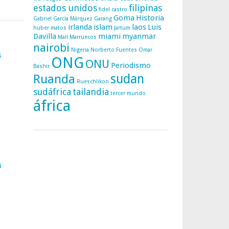
estados unidos
filipinas
fidel castro
Goma
Historia
Gabriel García Márquez
Garang
irlanda
islam
laos
Luis
huber matos
Jartum
Davilla
miami
myanmar
Malí
Marruecos
nairobi
Nigeria
Norberto Fuentes
Omar
8
ONG
ONU
Periodismo
Bashir
sudan
Ruanda
Rueschlikon
sudáfrica
tailandia
tercer mundo
áfrica
4