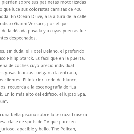
e pierdan sobre sus patinetas motorizadas
o que luce sus coloristas camisas de 400
a. En Ocean Drive, a la altura de la calle
modisto Gianni Versace, por el que
o de la década pasada y a cuyas puertas fue
antes despechados.
es, sin duda, el Hotel Delano, el preferido
 Philip Starck. Es fácil que en la puerta,
na de coches cuyo precio individual
s gasas blancas cuelgan a la entrada,
s clientes. El interior, todo de blanco,
ros, recuerda a la escenografía de “La
. En lo más alto del edificio, el lujoso Spa,
ua”.
 una bella piscina sobre la terraza trasera
 esa clase de spots de TV que parecen
jurioso, apacible y bello. The Pelican,