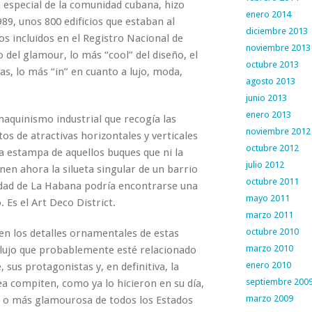
en especial de la comunidad cubana, hizo
enero 2014
89, unos 800 edificios que estaban al
diciembre 2013
s incluidos en el Registro Nacional de
noviembre 2013
 del glamour, lo más “cool” del diseño, el
octubre 2013
as, lo más “in” en cuanto a lujo, moda,
agosto 2013
junio 2013
enero 2013
 maquinismo industrial que recogía las
noviembre 2012
s de atractivas horizontales y verticales
octubre 2012
la estampa de aquellos buques que ni la
julio 2012
nen ahora la silueta singular de un barrio
octubre 2011
iudad de La Habana podría encontrarse una
mayo 2011
. Es el Art Deco District.
marzo 2011
octubre 2010
den los detalles ornamentales de estas
marzo 2010
nflujo que probablemente esté relacionado
enero 2010
e, sus protagonistas y, en definitiva, la
septiembre 200
ea compiten, como ya lo hicieron en su día,
marzo 2009
la o más glamourosa de todos los Estados