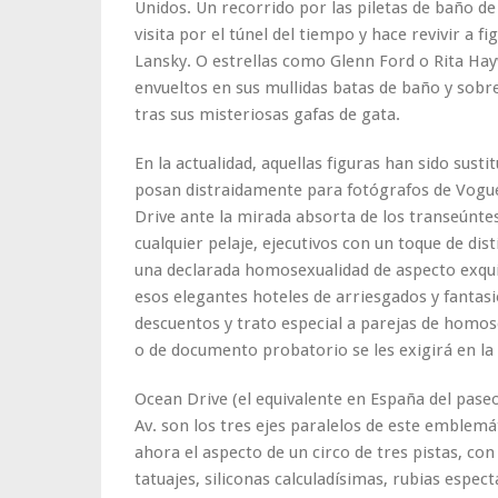
Unidos. Un recorrido por las piletas de baño de
visita por el túnel del tiempo y hace revivir a 
Lansky. O estrellas como Glenn Ford o Rita Hay
envueltos en sus mullidas batas de baño y sob
tras sus misteriosas gafas de gata.
En la actualidad, aquellas figuras han sido sus
posan distraidamente para fotógrafos de Vogu
Drive ante la mirada absorta de los transeúntes
cualquier pelaje, ejecutivos con un toque de dis
una declarada homosexualidad de aspecto exquis
esos elegantes hoteles de arriesgados y fantasi
descuentos y trato especial a parejas de homos
o de documento probatorio se les exigirá en la
Ocean Drive (el equivalente en España del pase
Av. son los tres ejes paralelos de este emblemát
ahora el aspecto de un circo de tres pistas, co
tatuajes, siliconas calculadísimas, rubias espec