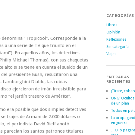
CATEGORÍAS
Libros
Opinión
se denomina “Tropicool”. Corresponde a la
Reflexiones
s a una serie de TV que triunfó en el
Sin categoría
mi”). En aquellos años, los detectives
Viajes
Philip Michael Thomas), con sus chaquetas
 alto si se tiene en cuenta el sueldo de un
 del presidente Bush, resucitaron una
ENTRADAS
s Lamborghini Diablo, las rubias
RECIENTES
disco ejercieron de imán irresistible para
¡Tírate, cobar
omo “el jardín trasero de América”.
ONG: Ocultos
de un plan
mo era posible que dos simples detectives
Todos en pel
rse trajes de Armani de 2.000 dólares o
La propagand
en guerra
io, el periodista David Rieff anotó
…O lo pagar
s parecían los santos patronos titulares