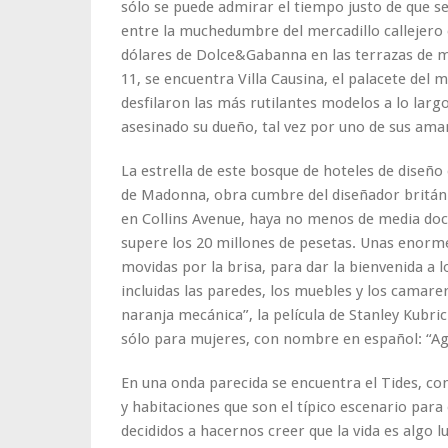
sólo se puede admirar el tiempo justo de que s
entre la muchedumbre del mercadillo callejero 
dólares de Dolce&Gabanna en las terrazas de mod
11, se encuentra Villa Causina, el palacete del 
desfilaron las más rutilantes modelos a lo larg
asesinado su dueño, tal vez por uno de sus am
La estrella de este bosque de hoteles de diseño 
de Madonna, obra cumbre del diseñador británico
en Collins Avenue, haya no menos de media doce
supere los 20 millones de pesetas. Unas enorme
movidas por la brisa, para dar la bienvenida a lo
incluidas las paredes, los muebles y los camare
naranja mecánica”, la película de Stanley Kubrick
sólo para mujeres, con nombre en español: “Ag
En una onda parecida se encuentra el Tides, con
y habitaciones que son el típico escenario para
decididos a hacernos creer que la vida es algo lu