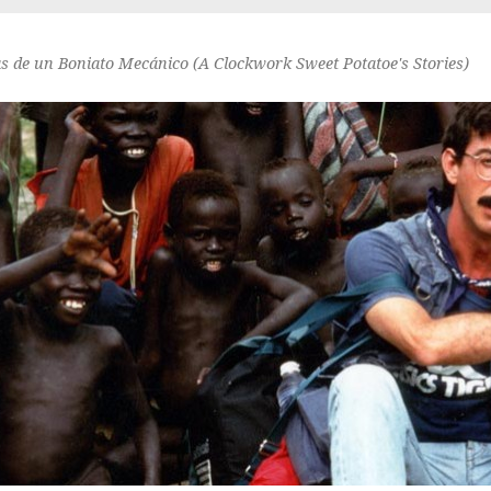
as de un Boniato Mecánico (A Clockwork Sweet Potatoe's Stories)