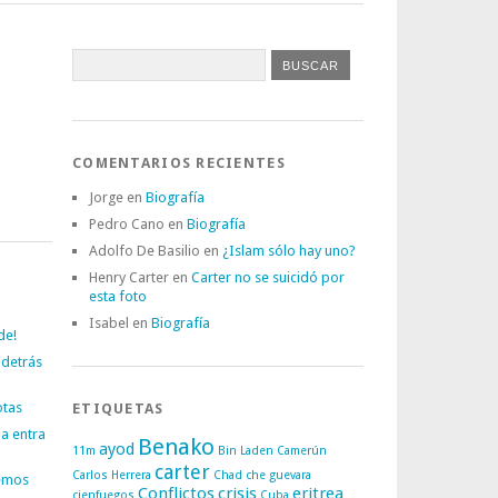
COMENTARIOS RECIENTES
Jorge
en
Biografía
Pedro Cano
en
Biografía
Adolfo De Basilio
en
¿Islam sólo hay uno?
Henry Carter
en
Carter no se suicidó por
esta foto
Isabel
en
Biografía
de!
 detrás
otas
ETIQUETAS
a entra
Benako
ayod
11m
Bin Laden
Camerún
carter
Carlos Herrera
Chad
che guevara
emos
Conflictos
crisis
eritrea
cienfuegos
Cuba