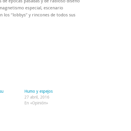
es de épocas pasadas y de rabioso diseño
 magnetismo especial, escenario
n los “lobbys” y rincones de todos sus
su
Humo y espejos
27 abril, 2016
En «Opinión»