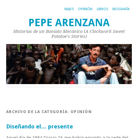
VIAJES
OPINIÓN
LIBROS
BIOGRAFÍA
PEPE ARENZANA
Historias de un Boniato Mecánico (A Clockwork Sweet
Potatoe's Stories)
ARCHIVO DE LA CATEGORÍA:
OPINIÓN
Diseñando el… presente
Aquel día de 1984 Diario 16 me había enviado a la sede del