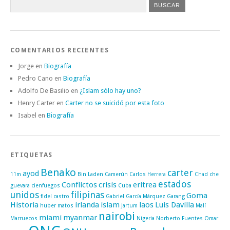
COMENTARIOS RECIENTES
Jorge
en
Biografía
Pedro Cano
en
Biografía
Adolfo De Basilio
en
¿Islam sólo hay uno?
Henry Carter
en
Carter no se suicidó por esta foto
Isabel
en
Biografía
ETIQUETAS
Benako
carter
ayod
11m
Bin Laden
Camerún
Carlos Herrera
Chad
che
estados
Conflictos
crisis
eritrea
guevara
cienfuegos
Cuba
unidos
filipinas
Goma
fidel castro
Gabriel García Márquez
Garang
Historia
irlanda
islam
laos
Luis Davilla
huber matos
Jartum
Malí
nairobi
miami
myanmar
Marruecos
Nigeria
Norberto Fuentes
Omar