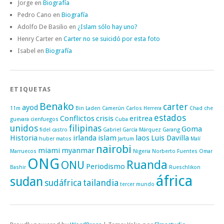
Jorge
en
Biografía
Pedro Cano
en
Biografía
Adolfo De Basilio
en
¿Islam sólo hay uno?
Henry Carter
en
Carter no se suicidó por esta foto
Isabel
en
Biografía
ETIQUETAS
Benako
carter
ayod
11m
Bin Laden
Camerún
Carlos Herrera
Chad
che
estados
Conflictos
crisis
eritrea
guevara
cienfuegos
Cuba
unidos
filipinas
Goma
fidel castro
Gabriel García Márquez
Garang
Historia
irlanda
islam
laos
Luis Davilla
huber matos
Jartum
Malí
nairobi
miami
myanmar
Marruecos
Nigeria
Norberto Fuentes
Omar
ONG
Ruanda
ONU
Periodismo
Bashir
Rueschlikon
áfrica
sudan
sudáfrica
tailandia
tercer mundo