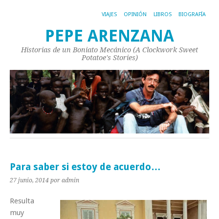
VIAJES
OPINIÓN
LIBROS
BIOGRAFÍA
PEPE ARENZANA
Historias de un Boniato Mecánico (A Clockwork Sweet
Potatoe's Stories)
Para saber si estoy de acuerdo…
27 junio, 2014
por admin
Resulta
muy