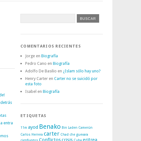
COMENTARIOS RECIENTES
Jorge
en
Biografía
Pedro Cano
en
Biografía
Adolfo De Basilio
en
¿Islam sólo hay uno?
Henry Carter
en
Carter no se suicidó por
esta foto
Isabel
en
Biografía
de!
 detrás
otas
ETIQUETAS
a entra
Benako
ayod
11m
Bin Laden
Camerún
carter
Carlos Herrera
Chad
che guevara
emos
Conflictos
crisis
eritrea
cienfuegos
Cuba