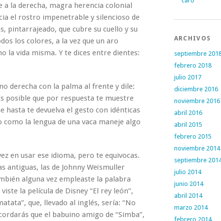
caro
te a la derecha, magra herencia colonial
cia el rostro impenetrable y silencioso de
, pintarrajeado, que cubre su cuello y su
ARCHIVOS
dos los colores, a la vez que un aro
mo la vida misma. Y te dices entre dientes:
septiembre 201
febrero 2018
julio 2017
no derecha con la palma al frente y dile:
diciembre 2016
Es posible que por respuesta te muestre
noviembre 2016
 hasta te devuelva el gesto con idénticas
abril 2016
o como la lengua de una vaca maneje algo
abril 2015
febrero 2015
noviembre 2014
ez en usar ese idioma, pero te equivocas.
septiembre 201
las antiguas, las de Johnny Weïsmuller
julio 2014
ambién alguna vez empleaste la palabra
junio 2014
i viste la película de Disney “El rey león”,
abril 2014
atata”, que, llevado al inglés, sería: “No
marzo 2014
cordarás que el babuino amigo de “Simba”,
febrero 2014