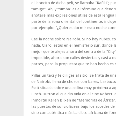
el leoncito de dicha peli, se llamaba “Rafiki”; 
“amigo”. Ah, y “simba” es el término que denomi
anotaré más expresiones útiles de esta lengua
parte de la zona oriental del continente, inclu
por ejemplo: “¿Quieres dormir esta noche co
Cae la noche sobre Nairobi. Si no hay nubes, c
nada. Claro, estás en el hemisferio sur, donde l
mejor que te alejes ahora del centro de la “City”.
imposible, ahora son calles desiertas y casi a 
partes, pero la propuesta que te han hecho es ca
Pillas un taxi y te diriges al sitio. Se trata de u
de Nairobi, llena de chozos con bares, barbacoas
Está situada sobre una colina muy próxima a aqu
Finch-Hutton al que dio vida en el cine Robert 
inmortal Karen Blixen de “Memorias de África”. 
las puestas de sol violáceas bajo los acordes de
sino con auténtica música disco africana de fon