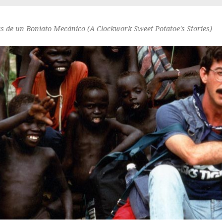
as de un Boniato Mecánico (A Clockwork Sweet Potatoe's Stories)