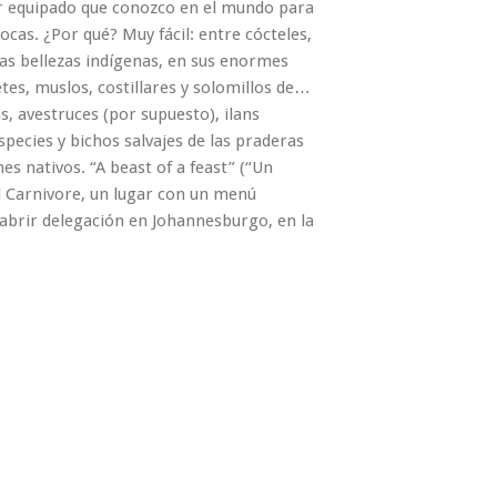
or equipado que conozco en el mundo para
locas. ¿Por qué? Muy fácil: entre cócteles,
as bellezas indígenas, en sus enormes
tes, muslos, costillares y solomillos de…
as, avestruces (por supuesto), ilans
pecies y bichos salvajes de las praderas
es nativos. “A beast of a feast” (“Un
el Carnivore, un lugar con un menú
 abrir delegación en Johannesburgo, en la