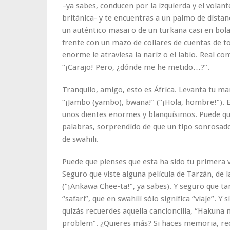
–ya sabes, conducen por la izquierda y el volan
británica- y te encuentras a un palmo de distan
un auténtico masai o de un turkana casi en bolas
frente con un mazo de collares de cuentas de to
enorme le atraviesa la nariz o el labio. Real co
“¡Carajo! Pero, ¿dónde me he metido…?”.
Tranquilo, amigo, esto es África. Levanta tu ma
“¡Jambo (yambo), bwana!” (“¡Hola, hombre!”). 
unos dientes enormes y blanquísimos. Puede que
palabras, sorprendido de que un tipo sonrosad
de swahili.
Puede que pienses que esta ha sido tu primera v
Seguro que viste alguna película de Tarzán, de 
(“¡Ankawa Chee-ta!”, ya sabes). Y seguro que t
“safari”, que en swahili sólo significa “viaje”. Y s
quizás recuerdes aquella cancioncilla, “Hakuna m
problem”. ¿Quieres más? Si haces memoria, re