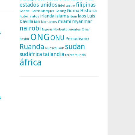
estados unidos
filipinas
fidel castro
Goma
Historia
Gabriel García Márquez
Garang
irlanda
islam
laos
Luis
huber matos
Jartum
Davilla
miami
myanmar
Malí
Marruecos
nairobi
Nigeria
Norberto Fuentes
Omar
8
ONG
ONU
Periodismo
Bashir
sudan
Ruanda
Rueschlikon
sudáfrica
tailandia
tercer mundo
áfrica
4