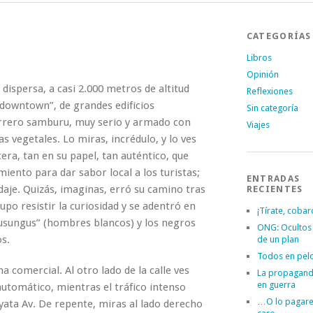
CATEGORÍAS
Libros
Opinión
 dispersa, a casi 2.000 metros de altitud
Reflexiones
 “downtown”, de grandes edificios
Sin categoría
rrero samburu, muy serio y armado con
Viajes
as vegetales. Lo miras, incrédulo, y lo ves
ra, tan en su papel, tan auténtico, que
iento para dar sabor local a los turistas;
ENTRADAS
odaje. Quizás, imaginas, erró su camino tras
RECIENTES
upo resistir la curiosidad y se adentró en
¡Tírate, cobar
musungus” (hombres blancos) y los negros
ONG: Ocultos
s.
de un plan
Todos en pel
 comercial. Al otro lado de la calle ves
La propagand
en guerra
 automático, mientras el tráfico intenso
…O lo pagar
nyata Av. De repente, miras al lado derecho